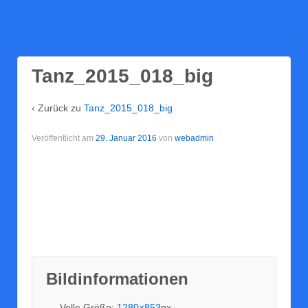
Tanz_2015_018_big
‹ Zurück zu
Tanz_2015_018_big
Veröffentlicht am
29. Januar 2016
von
webadmin
Bildinformationen
Volle Größe:
1280×853
px