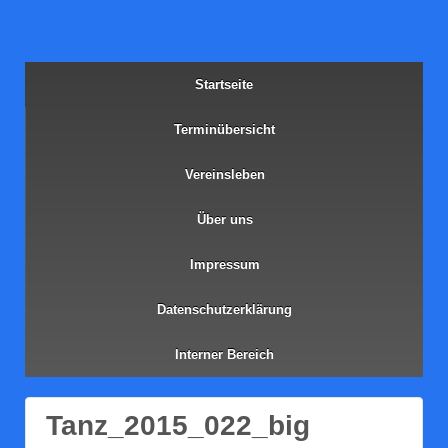
Start­sei­te
Ter­min­über­sicht
Ver­eins­le­ben
Über uns
Impres­sum
Daten­schutz­er­klä­rung
Inter­ner Bereich
Tanz_2015_022_big