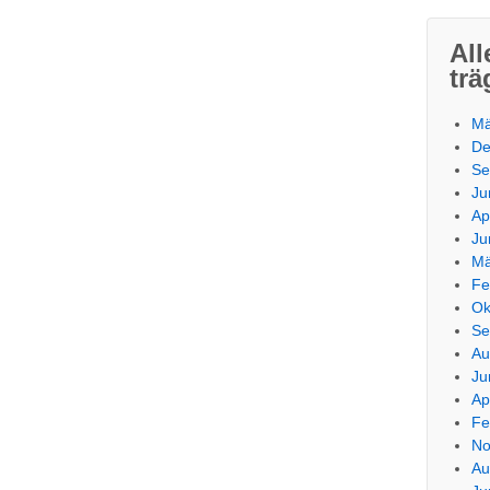
All
trä
Mä
De
Se
Ju
Ap
Ju
Mä
Fe
Ok
Se
Au
Ju
Ap
Fe
No
Au