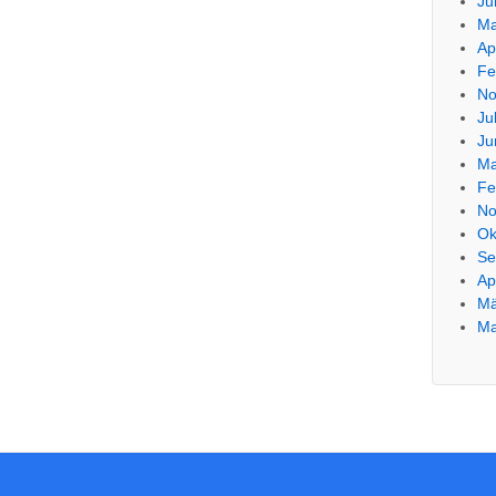
Ju
Ma
Ap
Fe
No
Ju
Ju
Ma
Fe
No
Ok
Se
Ap
Mä
Ma