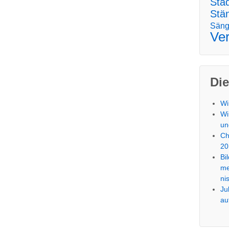
Sta
Stä
Säng
Ver
Die
Wi
Wi
un
Ch
20
Bi
me
ni
Ju
au