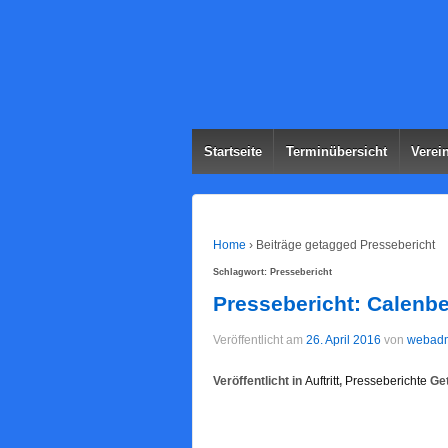
Start­sei­te
Ter­min­über­sicht
Ver­ei
Home
›
Beiträge getagged Pressebericht
Schlagwort:
Pressebericht
Pres­se­be­richt: Calen­
Veröffentlicht am
26. April 2016
von
webad
Veröffentlicht in
Auftritt
,
Presseberichte
Get