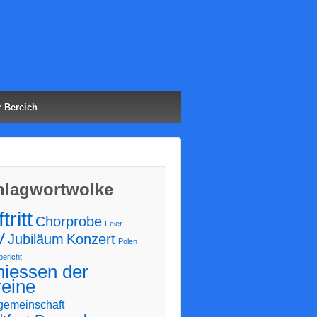
er Bereich
lag­wort­wol­ke
tritt
Chorprobe
Feier
V
Jubiläum
Konzert
Polen
ericht
hiessen der
reine
gemeinschaft