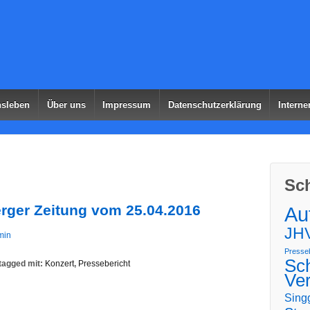
ns­le­ben
Über uns
Impres­sum
Daten­schutz­er­klä­rung
Inter­n
Sch
ber­ger Zei­tung vom 25.04.2016
Auf
JH
min
Presseb
Sc
agged mit:
Konzert
,
Pressebericht
Ve
Sing