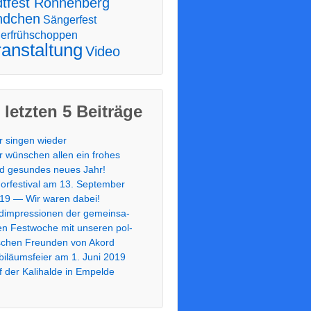
dtfest Ronnenberg
ndchen
Sängerfest
erfrühschoppen
anstaltung
Video
 letz­ten 5 Bei­trä­ge
r sin­gen wie­der
r wün­schen allen ein fro­hes
d gesun­des neu­es Jahr!
or­fes­ti­val am 13. Sep­tem­ber
19 — Wir waren dabei!
ld­im­pres­sio­nen der gemein­sa­
n Fest­wo­che mit unse­ren pol­
­schen Freun­den von Akord
bi­lä­ums­fei­er am 1. Juni 2019
f der Kali­hal­de in Empel­de