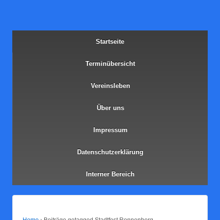
Start­sei­te
Ter­min­über­sicht
Ver­eins­le­ben
Über uns
Impres­sum
Daten­schutz­er­klä­rung
Inter­ner Bereich
Home
›
Beiträge getagged Stadtfest Ronnenberg