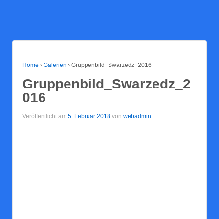
Home
›
Galerien
›
Gruppenbild_Swarzedz_2016
Gruppenbild_Swarzedz_2
016
Veröffentlicht am
5. Februar 2018
von
webadmin