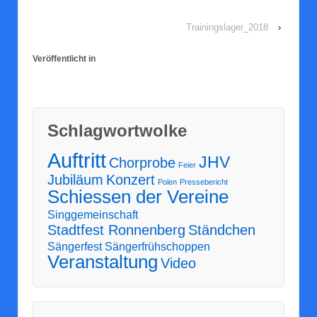
Trainingslager_2018
›
Veröffentlicht in
Schlag­wort­wol­ke
Auftritt
JHV
Chorprobe
Feier
Jubiläum
Konzert
Polen
Pressebericht
Schiessen der Vereine
Singgemeinschaft
Stadtfest Ronnenberg
Ständchen
Sängerfest
Sängerfrühschoppen
Veranstaltung
Video