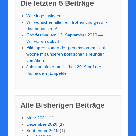
Die letz­ten 5 Bei­trä­ge
Wir sin­gen wie­der
Wir wün­schen allen ein fro­hes und gesun­
des neu­es Jahr!
Chor­fes­ti­val am 13. Sep­tem­ber 2019 —
Wir waren dabei!
Bild­im­pres­sio­nen der gemein­sa­men Fest­
wo­che mit unse­ren pol­ni­schen Freun­den
von Akord
Jubi­lä­ums­fei­er am 1. Juni 2019 auf der
Kali­hal­de in Empel­de
Alle Bis­he­ri­gen Bei­trä­ge
März 2021
(1)
Dezember 2020
(1)
September 2019
(1)