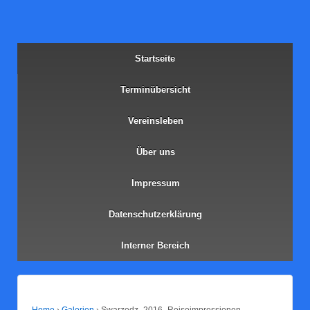
Start­sei­te
Ter­min­über­sicht
Ver­eins­le­ben
Über uns
Impres­sum
Daten­schutz­er­klä­rung
Inter­ner Bereich
Home
›
Galerien
›
Swarzedz_2016_Reiseimpressionen