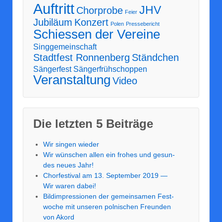
Auftritt
JHV
Chorprobe
Feier
Jubiläum
Konzert
Polen
Pressebericht
Schiessen der Vereine
Singgemeinschaft
Stadtfest Ronnenberg
Ständchen
Sängerfest
Sängerfrühschoppen
Veranstaltung
Video
Die letz­ten 5 Bei­trä­ge
Wir sin­gen wie­der
Wir wün­schen allen ein fro­hes und gesun­
des neu­es Jahr!
Chor­fes­ti­val am 13. Sep­tem­ber 2019 —
Wir waren dabei!
Bild­im­pres­sio­nen der gemein­sa­men Fest­
wo­che mit unse­ren pol­ni­schen Freun­den
von Akord